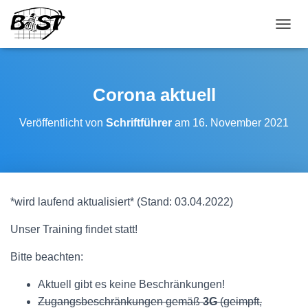
NAVI
Corona aktuell
Veröffentlicht von
Schriftführer
am
16. November 2021
*wird laufend aktualisiert* (Stand: 03.04.2022)
Unser Training findet statt!
Bitte beachten:
Aktuell gibt es keine Beschränkungen!
Zugangsbeschränkungen gemäß
3G
(geimpft,