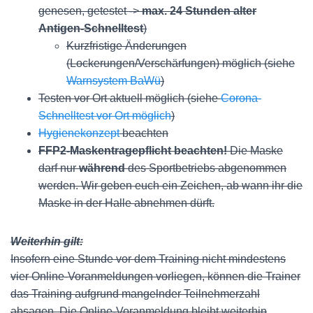
genesen, getestet ->
max. 24 Stunden alter
Antigen-Schnelltest
)
Kurzfristige Änderungen
(Lockerungen/Verschärfungen) möglich (siehe
Warnsystem BaWü
)
Testen vor Ort aktuell möglich (siehe
Corona-
Schnelltest vor Ort möglich
)
Hygienekonzept
beachten
FFP2-Maskentragepflicht beachten!
Die Maske
darf nur
während
des Sportbetriebs abgenommen
werden. Wir geben euch ein Zeichen, ab wann ihr die
Maske in der Halle abnehmen dürft.
Weiterhin gilt:
Insofern eine Stunde vor dem Training nicht mindestens
vier Online-Voranmeldungen vorliegen, können die Trainer
das Training aufgrund mangelnder Teilnehmerzahl
absagen. Die Online-Voranmeldung bleibt weiterhin