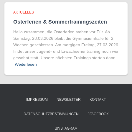
AKTUELLES
Osterferien & Sommertrainingszeiten
Hallo zusammen, die Osterferien stehen vor Tür. Ab
Samstag, 28.03.2026 bleibt die Gymnasiumhalle für 2
Wochen geschlossen. Am morgigen Freitag, 27.03.2026
findet unser Jugend- und Erwachsenentraining noch wie
gewohnt statt. Unsere nächsten Trainings starten dann
Weiterlesen
IMPRESSUM
NEWSLETTER
KONTAKT
DATENSCHUTZBESTIMMUNGEN
FACEBOOK
INSTAGRAM