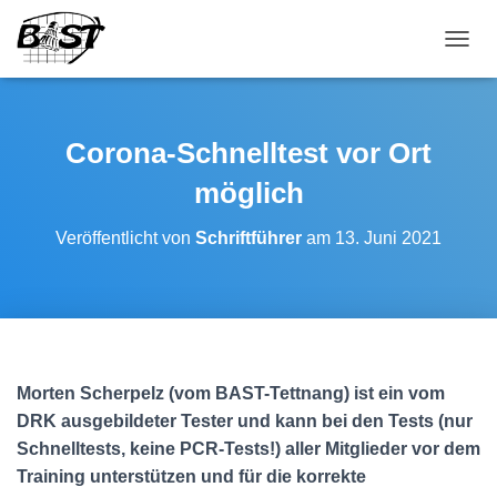
NAVI
Corona-Schnelltest vor Ort
möglich
Veröffentlicht von
Schriftführer
am
13. Juni 2021
Morten Scherpelz (vom BAST-Tettnang) ist ein vom
DRK ausgebildeter Tester und kann bei den Tests (nur
Schnelltests, keine PCR-Tests!) aller Mitglieder vor dem
Training unterstützen und für die korrekte