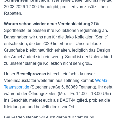
Schnell sein lohnt sich:
Wer seine Bestellung bis Freitag,
20.03.2026 12:00 Uhr aufgibt, profitiert von zusätzlichen
Rabatten.
Warum schon wieder neue Vereinskleidung?
Die
Sporthersteller passen ihre Kollektionen regelmäßig an.
Daher haben wir uns nun für die Jako Kollektion “Sonic”
entschieden, die bis 2029 lieferbar ist. Unsere blaue
Grundfarbe bleibt natürlich erhalten, lediglich das Design
der Ärmel ändert sich ein wenig. Somit ist der Unterschied
zu unserer bisherige Kollektion nicht sehr groß.
Unser
Bestellprozess
ist recht einfach, da unser
Vereinsausstatter weiterhin aus Tettnang kommt:
WoMa-
Teamsport.de
(Storchenstraße 6, 88069 Tettnang). Ihr geht
während der Öffnungszeiten (Mo. – Fr. 14:00 – 18:00 Uhr)
ins Geschäft, meldet euch als BAST-Mitglied, probiert die
Kleidung an und bestellt direkt vor Ort.
Bei Fragen stehen wir euch gerne zur Verfügung.