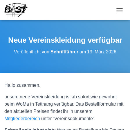
NAVI
Neue Vereinskleidung verfügbar
Veröffentlicht von
Schriftführer
am
13. März 2026
Hallo zusammen,
unsere neue Vereinskleidung ist ab sofort wie gewohnt
beim WoMa in Tettnang verfügbar. Das Bestellformular mit
den aktuellen Preisen findet ihr in unserem
Mitgliederbereich
unter “Vereinsdokumente”.