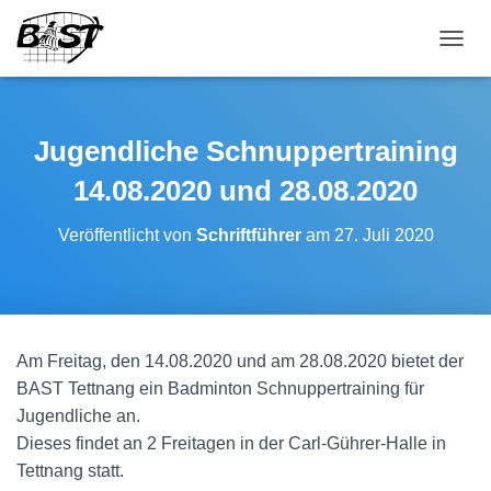
NAVI
Jugendliche Schnuppertraining
14.08.2020 und 28.08.2020
Veröffentlicht von
Schriftführer
am
27. Juli 2020
Am Freitag, den 14.08.2020 und am 28.08.2020 bietet der
BAST Tettnang ein Badminton Schnuppertraining für
Jugendliche an.
Dieses findet an 2 Freitagen in der Carl-Gührer-Halle in
Tettnang statt.