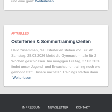
und eine ganz
Weiterlesen
AKTUELLES
Osterferien & Sommertrainingszeiten
Hallo zusammen, die Osterferien stehen vor Tür. Ab
Samstag, 28.03.2026 bleibt die Gymnasiumhalle für 2
Wochen geschlossen. Am morgigen Freitag, 27.03.2026
findet unser Jugend- und Erwachsenentraining noch wie
gewohnt statt. Unsere nächsten Trainings starten dann
Weiterlesen
IMPRESSUM
NEWSLETTER
KONTAKT