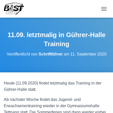
NAVI
11.09. letztmalig in Gührer-Halle
Training
Veröffentlicht von
Schriftführer
am
11. September 2020
Heute (11.09.2020) findet letztmalig das Training in der
Gührer-Halle statt.
Ab nächster Woche findet das Jugend- und
Erwachsenentraining wieder in der Gymnasiumshalle
Tettnang statt. Die Sommerferien sind dann wieder vorbei.