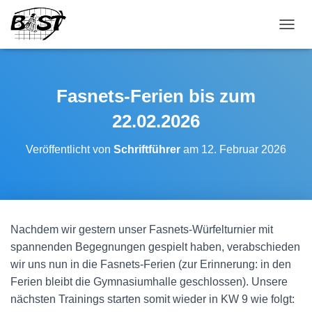
NAVI
Fasnets-Ferien bis zum
22.02.2026
Veröffentlicht von
Schriftführer
am
12. Februar 2026
Nachdem wir gestern unser Fasnets-Würfelturnier mit
spannenden Begegnungen gespielt haben, verabschieden
wir uns nun in die Fasnets-Ferien (zur Erinnerung: in den
Ferien bleibt die Gymnasiumhalle geschlossen). Unsere
nächsten Trainings starten somit wieder in KW 9 wie folgt: