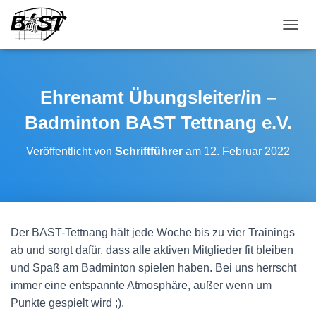
NAVI
Ehrenamt Übungsleiter/in –
Badminton BAST Tettnang e.V.
Veröffentlicht von
Schriftführer
am
12. Februar 2022
Der BAST-Tettnang hält jede Woche bis zu vier Trainings
ab und sorgt dafür, dass alle aktiven Mitglieder fit bleiben
und Spaß am Badminton spielen haben. Bei uns herrscht
immer eine entspannte Atmosphäre, außer wenn um
Punkte gespielt wird ;).