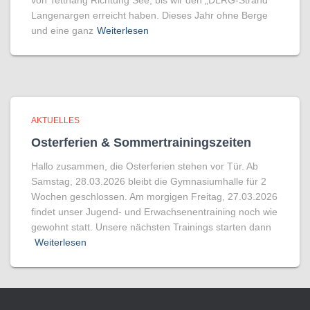
von Tettnang Richtung See, bis wir den „DLRG-Strand“
Langenargen erreicht haben. Dieses Jahr ohne Berge
und eine ganz
Weiterlesen
AKTUELLES
Osterferien & Sommertrainingszeiten
Hallo zusammen, die Osterferien stehen vor Tür. Ab
Samstag, 28.03.2026 bleibt die Gymnasiumhalle für 2
Wochen geschlossen. Am morgigen Freitag, 27.03.2026
findet unser Jugend- und Erwachsenentraining noch wie
gewohnt statt. Unsere nächsten Trainings starten dann
Weiterlesen