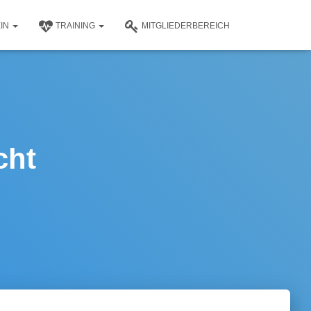
EIN
TRAINING
MITGLIEDERBEREICH
cht