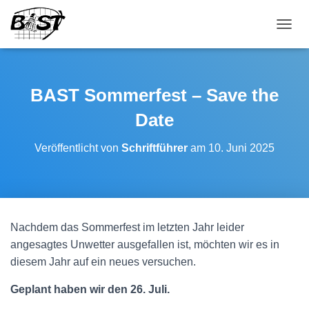
NAVI
BAST Sommerfest – Save the
Date
Veröffentlicht von
Schriftführer
am
10. Juni 2025
Nachdem das Sommerfest im letzten Jahr leider
angesagtes Unwetter ausgefallen ist, möchten wir es in
diesem Jahr auf ein neues versuchen.
Geplant haben wir den 26. Juli.